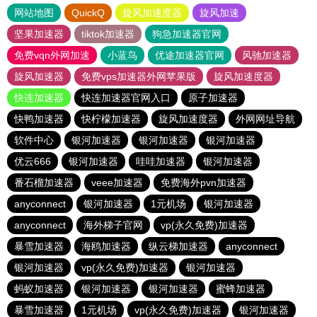
网站地图
QuickQ
旋风加速度器
旋风加速
坚果加速器
tiktok加速器
狗急加速器官网
免费vqn外网加速
小蓝鸟
优途加速器官网
风驰加速器
旋风加速器
免费vps加速器外网苹果版
旋风加速度器
快连加速器
快连加速器官网入口
原子加速器
快鸭加速器
快柠檬加速器
旋风加速度器
外网网址导航
软件中心
银河加速器
银河加速器
银河加速器
优云666
银河加速器
哇哇加速器
银河加速器
番石榴加速器
veee加速器
免费海外pvn加速器
anyconnect
银河加速器
1元机场
银河加速器
anyconnect
海外梯子官网
vp(永久免费)加速器
暴雪加速器
海鸥加速器
纵云梯加速器
anyconnect
银河加速器
vp(永久免费)加速器
银河加速器
蚂蚁加速器
银河加速器
银河加速器
蜜蜂加速器
暴雪加速器
1元机场
vp(永久免费)加速器
银河加速器