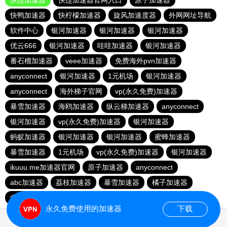
快连加速器
快连加速器官网入口
原子加速器
快鸭加速器
快柠檬加速器
旋风加速度器
外网网址导航
软件中心
银河加速器
银河加速器
银河加速器
优云666
银河加速器
哇哇加速器
银河加速器
番石榴加速器
veee加速器
免费海外pvn加速器
anyconnect
银河加速器
1元机场
银河加速器
anyconnect
海外梯子官网
vp(永久免费)加速器
暴雪加速器
海鸥加速器
纵云梯加速器
anyconnect
银河加速器
vp(永久免费)加速器
银河加速器
蚂蚁加速器
银河加速器
银河加速器
蜜蜂加速器
暴雪加速器
1元机场
vp(永久免费)加速器
银河加速器
ikuuu.me加速器官网
原子加速器
anyconnect
abc加速器
荔枝加速器
暴雪加速器
橘子加速器
白鲸加速器
暴雪加速器
永久免费使用的加速器
下载
0.202618s