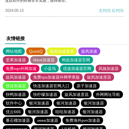
这款软件的价格非常实惠，值得推荐。
2024-05-13
支持
[0]
反对
[0]
友情链接
网站地图
QuickQ
旋风加速度器
旋风加速
坚果加速器
tiktok加速器
狗急加速器官网
免费vqn外网加速
小蓝鸟
优途加速器官网
风驰加速器
旋风加速器
免费vps加速器外网苹果版
旋风加速度器
快连加速器
快连加速器官网入口
原子加速器
快鸭加速器
快柠檬加速器
旋风加速度器
外网网址导航
软件中心
银河加速器
银河加速器
银河加速器
优云666
银河加速器
哇哇加速器
银河加速器
番石榴加速器
veee加速器
免费海外pvn加速器