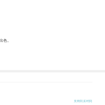
出色。
支持
[0]
反对
[0]