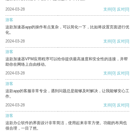
2024-03-28
支持
[0]
反对
[0]
游客
这款加速器app的操作有点复杂，可以简化一下，比如将设置页面进行优
化。
2024-03-28
支持
[0]
反对
[0]
游客
这款加速器VPM应用程序可以给你提供最高速度和安全性的连接，并帮
助你在网络上自由移动。
2024-03-28
支持
[0]
反对
[0]
游客
这款app的客服非常专业，遇到问题总是能够及时解决，让我能够安心工
作。
2024-03-28
支持
[0]
反对
[0]
游客
这款办公软件的界面设计非常简洁，使用起来非常方便。功能的布局也
很合理，一目了然。