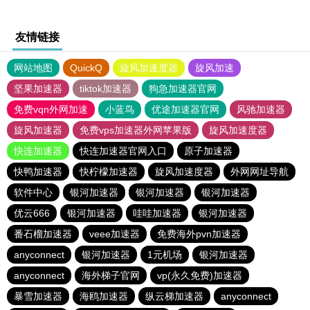
友情链接
网站地图
QuickQ
旋风加速度器
旋风加速
坚果加速器
tiktok加速器
狗急加速器官网
免费vqn外网加速
小蓝鸟
优途加速器官网
风驰加速器
旋风加速器
免费vps加速器外网苹果版
旋风加速度器
快连加速器
快连加速器官网入口
原子加速器
快鸭加速器
快柠檬加速器
旋风加速度器
外网网址导航
软件中心
银河加速器
银河加速器
银河加速器
优云666
银河加速器
哇哇加速器
银河加速器
番石榴加速器
veee加速器
免费海外pvn加速器
anyconnect
银河加速器
1元机场
银河加速器
anyconnect
海外梯子官网
vp(永久免费)加速器
暴雪加速器
海鸥加速器
纵云梯加速器
anyconnect