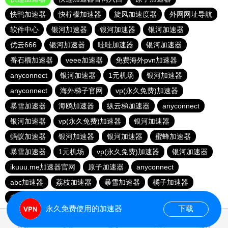
快鸭加速器
快柠檬加速器
旋风加速度器
外网网址导航
软件中心
银河加速器
银河加速器
银河加速器
优云666
银河加速器
哇哇加速器
银河加速器
番石榴加速器
veee加速器
免费海外pvn加速器
anyconnect
银河加速器
1元机场
银河加速器
anyconnect
海外梯子官网
vp(永久免费)加速器
暴雪加速器
海鸥加速器
纵云梯加速器
anyconnect
银河加速器
vp(永久免费)加速器
银河加速器
蚂蚁加速器
银河加速器
银河加速器
蜜蜂加速器
暴雪加速器
1元机场
vp(永久免费)加速器
银河加速器
ikuuu.me加速器官网
原子加速器
anyconnect
abc加速器
荔枝加速器
暴雪加速器
橘子加速器
白鲸加速器
暴雪加速器
永久免费使用的加速器
下载
1.602461s
首页
安卓
苹果
排行
推荐