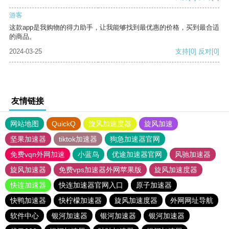
游客
这款app是我购物的得力助手，让我能够找到最优惠的价格，买到最合适
的商品。
2024-03-25
支持
[0]
反对
[0]
友情链接
网站地图
QuickQ
旋风加速度器
旋风加速
坚果加速器
tiktok加速器
狗急加速器官网
免费vqn外网加速
小蓝鸟
优途加速器官网
风驰加速器
旋风加速器
免费vps加速器外网苹果版
旋风加速度器
快连加速器
快连加速器官网入口
原子加速器
快鸭加速器
快柠檬加速器
旋风加速度器
外网网址导航
软件中心
银河加速器
银河加速器
银河加速器