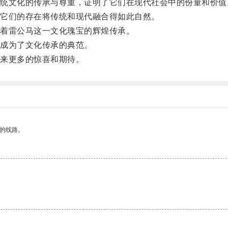
文化的传承与尊重，证明了它们在现代社会中的份量和价值
它们的存在将传统和现代融合得如此自然。
着雷公马这一文化瑰宝的辉煌传承。
成为了文化传承的典范。
来更多的惊喜和期待。
区的线路。