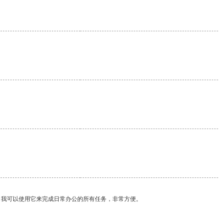
。
。我可以使用它来完成日常办公的所有任务，非常方便。