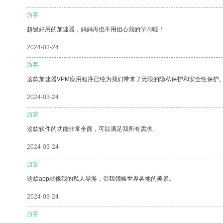
游客
超级好用的加速器，妈妈再也不用担心我的学习啦！
2024-03-24
游客
这款加速器VPM应用程序已经为我们带来了无限的隐私保护和安全性保护
2024-03-24
游客
这款软件的功能非常全面，可以满足我所有需求。
2024-03-24
游客
这款app就像我的私人导游，带我领略世界各地的美景。
2024-03-24
游客