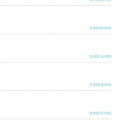
支持
[0]
反对
[0]
支持
[0]
反对
[0]
支持
[0]
反对
[0]
支持
[0]
反对
[0]