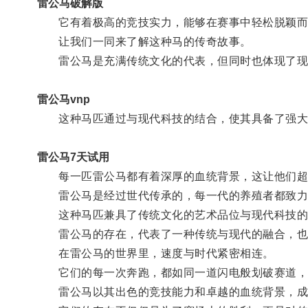
雷公马破解版
它有着极高的竞技实力，能够在赛事中轻松脱颖而
让我们一同来了解这种马的传奇故事。
雷公马是充满传统文化的代表，但同时也体现了现
雷公马vnp
这种马匹通过与现代科技的结合，使其具备了强大
雷公马7天试用
每一匹雷公马都有着深厚的血统背景，这让他们超
雷公马是经过世代传承的，每一代的养殖者都致力
这种马匹兼具了传统文化的艺术品位与现代科技的
雷公马的存在，代表了一种传统与现代的融合，也
在雷公马的世界里，速度与时代紧密相连。
它们的每一次奔跑，都如同一道闪电般划破赛道，
雷公马以其出色的竞技能力和卓越的血统背景，成