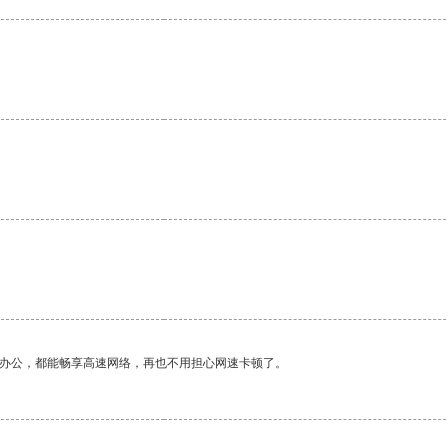
作办公，都能畅享高速网络，再也不用担心网速卡顿了。