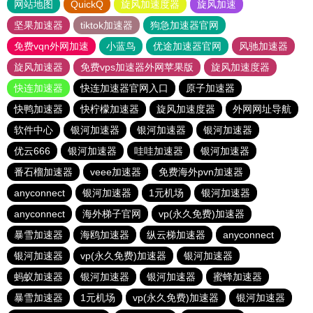
网站地图
QuickQ
旋风加速度器
旋风加速
坚果加速器
tiktok加速器
狗急加速器官网
免费vqn外网加速
小蓝鸟
优途加速器官网
风驰加速器
旋风加速器
免费vps加速器外网苹果版
旋风加速度器
快连加速器
快连加速器官网入口
原子加速器
快鸭加速器
快柠檬加速器
旋风加速度器
外网网址导航
软件中心
银河加速器
银河加速器
银河加速器
优云666
银河加速器
哇哇加速器
银河加速器
番石榴加速器
veee加速器
免费海外pvn加速器
anyconnect
银河加速器
1元机场
银河加速器
anyconnect
海外梯子官网
vp(永久免费)加速器
暴雪加速器
海鸥加速器
纵云梯加速器
anyconnect
银河加速器
vp(永久免费)加速器
银河加速器
蚂蚁加速器
银河加速器
银河加速器
蜜蜂加速器
暴雪加速器
1元机场
vp(永久免费)加速器
银河加速器