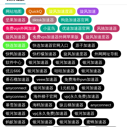
网站地图
QuickQ
旋风加速度器
旋风加速
坚果加速器
tiktok加速器
狗急加速器官网
免费vqn外网加速
小蓝鸟
优途加速器官网
风驰加速器
旋风加速器
免费vps加速器外网苹果版
旋风加速度器
快连加速器
快连加速器官网入口
原子加速器
快鸭加速器
快柠檬加速器
旋风加速度器
外网网址导航
软件中心
银河加速器
银河加速器
银河加速器
优云666
银河加速器
哇哇加速器
银河加速器
番石榴加速器
veee加速器
免费海外pvn加速器
anyconnect
银河加速器
1元机场
银河加速器
anyconnect
海外梯子官网
vp(永久免费)加速器
暴雪加速器
海鸥加速器
纵云梯加速器
anyconnect
银河加速器
vp(永久免费)加速器
银河加速器
蚂蚁加速器
银河加速器
银河加速器
蜜蜂加速器