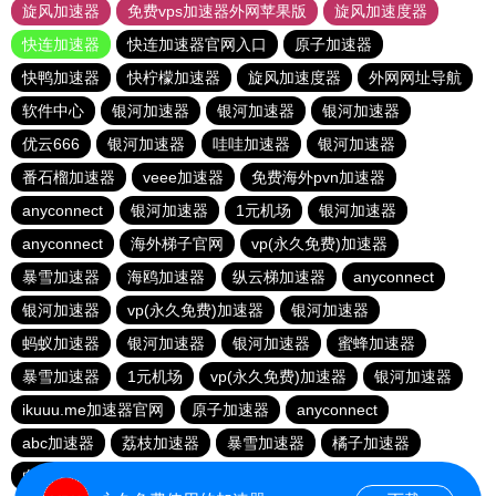
旋风加速器
免费vps加速器外网苹果版
旋风加速度器
快连加速器
快连加速器官网入口
原子加速器
快鸭加速器
快柠檬加速器
旋风加速度器
外网网址导航
软件中心
银河加速器
银河加速器
银河加速器
优云666
银河加速器
哇哇加速器
银河加速器
番石榴加速器
veee加速器
免费海外pvn加速器
anyconnect
银河加速器
1元机场
银河加速器
anyconnect
海外梯子官网
vp(永久免费)加速器
暴雪加速器
海鸥加速器
纵云梯加速器
anyconnect
银河加速器
vp(永久免费)加速器
银河加速器
蚂蚁加速器
银河加速器
银河加速器
蜜蜂加速器
暴雪加速器
1元机场
vp(永久免费)加速器
银河加速器
ikuuu.me加速器官网
原子加速器
anyconnect
abc加速器
荔枝加速器
暴雪加速器
橘子加速器
白鲸加速器
暴雪加速器