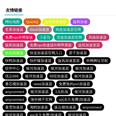
友情链接
网站地图
QuickQ
旋风加速度器
旋风加速
坚果加速器
tiktok加速器
狗急加速器官网
免费vqn外网加速
小蓝鸟
优途加速器官网
风驰加速器
旋风加速器
免费vps加速器外网苹果版
旋风加速度器
快连加速器
快连加速器官网入口
原子加速器
快鸭加速器
快柠檬加速器
旋风加速度器
外网网址导航
软件中心
银河加速器
银河加速器
银河加速器
优云666
银河加速器
哇哇加速器
银河加速器
番石榴加速器
veee加速器
免费海外pvn加速器
anyconnect
银河加速器
1元机场
银河加速器
anyconnect
海外梯子官网
vp(永久免费)加速器
暴雪加速器
海鸥加速器
纵云梯加速器
anyconnect
银河加速器
vp(永久免费)加速器
银河加速器