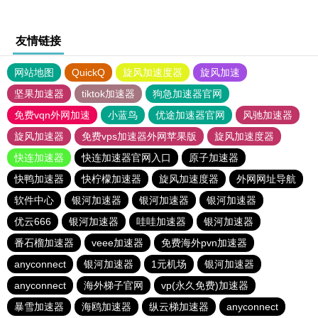
友情链接
网站地图
QuickQ
旋风加速度器
旋风加速
坚果加速器
tiktok加速器
狗急加速器官网
免费vqn外网加速
小蓝鸟
优途加速器官网
风驰加速器
旋风加速器
免费vps加速器外网苹果版
旋风加速度器
快连加速器
快连加速器官网入口
原子加速器
快鸭加速器
快柠檬加速器
旋风加速度器
外网网址导航
软件中心
银河加速器
银河加速器
银河加速器
优云666
银河加速器
哇哇加速器
银河加速器
番石榴加速器
veee加速器
免费海外pvn加速器
anyconnect
银河加速器
1元机场
银河加速器
anyconnect
海外梯子官网
vp(永久免费)加速器
暴雪加速器
海鸥加速器
纵云梯加速器
anyconnect