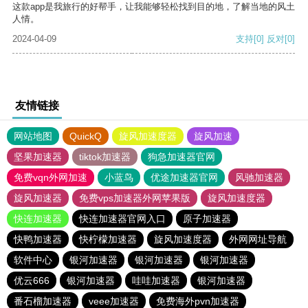
这款app是我旅行的好帮手，让我能够轻松找到目的地，了解当地的风土
人情。
2024-04-09
支持
[0]
反对
[0]
友情链接
网站地图
QuickQ
旋风加速度器
旋风加速
坚果加速器
tiktok加速器
狗急加速器官网
免费vqn外网加速
小蓝鸟
优途加速器官网
风驰加速器
旋风加速器
免费vps加速器外网苹果版
旋风加速度器
快连加速器
快连加速器官网入口
原子加速器
快鸭加速器
快柠檬加速器
旋风加速度器
外网网址导航
软件中心
银河加速器
银河加速器
银河加速器
优云666
银河加速器
哇哇加速器
银河加速器
番石榴加速器
veee加速器
免费海外pvn加速器