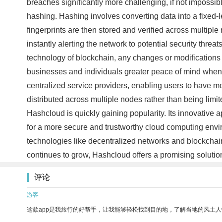
breaches significantly more challenging, if not impossib
hashing. Hashing involves converting data into a fixed-len
fingerprints are then stored and verified across multipl
instantly alerting the network to potential security threa
technology of blockchain, any changes or modifications 
businesses and individuals greater peace of mind when 
centralized service providers, enabling users to have m
distributed across multiple nodes rather than being lim
Hashcloud is quickly gaining popularity. Its innovative
for a more secure and trustworthy cloud computing envi
technologies like decentralized networks and blockchai
continues to grow, Hashcloud offers a promising solution 
评论
游客
这款app是我旅行的好帮手，让我能够轻松找到目的地，了解当地的风土人