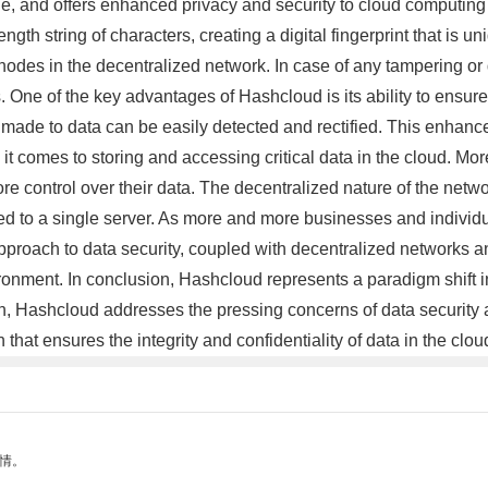
le, and offers enhanced privacy and security to cloud computing 
gth string of characters, creating a digital fingerprint that is u
e nodes in the decentralized network. In case of any tampering or
ts. One of the key advantages of Hashcloud is its ability to ensur
made to data can be easily detected and rectified. This enhance
it comes to storing and accessing critical data in the cloud. 
ore control over their data. The decentralized nature of the ne
ited to a single server. As more and more businesses and indivi
 approach to data security, coupled with decentralized networks 
ronment. In conclusion, Hashcloud represents a paradigm shift 
n, Hashcloud addresses the pressing concerns of data security 
that ensures the integrity and confidentiality of data in the clo
情。