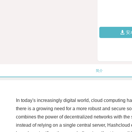
安
简介
In today's increasingly digital world, cloud computing h
there is a growing need for a more robust and secure so
combines the power of decentralized networks with the s
instead of relying on a single central server, Hashcloud 