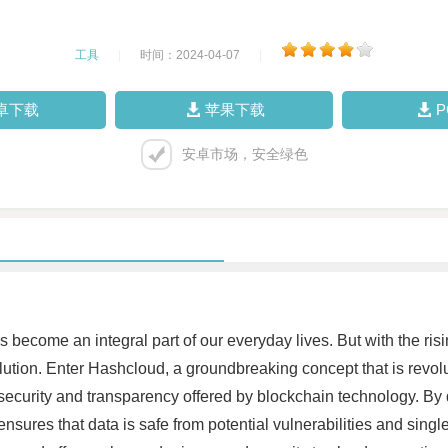
工具
|
时间：2024-04-07
|
卓下载
苹果下载
安卓市场，安全绿色
as become an integral part of our everyday lives. But with the ri
lution. Enter Hashcloud, a groundbreaking concept that is revol
ecurity and transparency offered by blockchain technology. By d
ensures that data is safe from potential vulnerabilities and sing