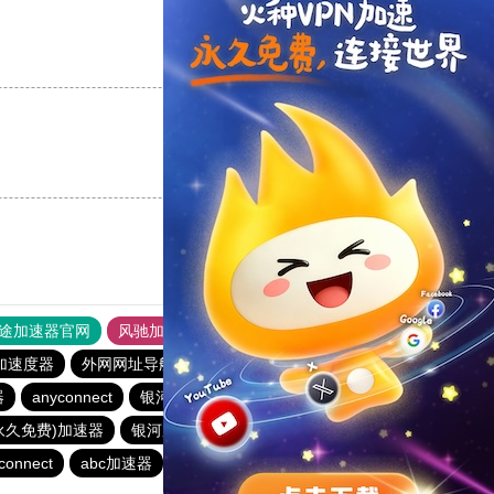
支持
[0]
反对
[0]
支持
[0]
反对
[0]
途加速器官网
风驰加速器
旋风加速器
加速度器
外网网址导航
软件中心
银河加速器
器
anyconnect
银河加速器
1元机场
银河加速器
(永久免费)加速器
银河加速器
蚂蚁加速器
银河加速器
connect
abc加速器
荔枝加速器
暴雪加速器
橘子加速器