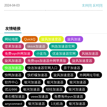
2024-04-03
支持
[0]
反对
[0]
友情链接
网站地图
QuickQ
旋风加速度器
旋风加速
坚果加速器
tiktok加速器
狗急加速器官网
免费vqn外网加速
小蓝鸟
优途加速器官网
风驰加速器
旋风加速器
免费vps加速器外网苹果版
旋风加速度器
快连加速器
快连加速器官网入口
原子加速器
快鸭加速器
快柠檬加速器
旋风加速度器
外网网址导航
软件中心
银河加速器
银河加速器
银河加速器
优云666
银河加速器
哇哇加速器
银河加速器
番石榴加速器
veee加速器
免费海外pvn加速器
anyconnect
银河加速器
1元机场
银河加速器