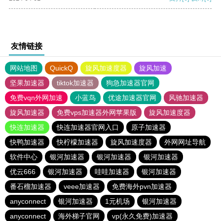
友情链接
网站地图
QuickQ
旋风加速度器
旋风加速
坚果加速器
tiktok加速器
狗急加速器官网
免费vqn外网加速
小蓝鸟
优途加速器官网
风驰加速器
旋风加速器
免费vps加速器外网苹果版
旋风加速度器
快连加速器
快连加速器官网入口
原子加速器
快鸭加速器
快柠檬加速器
旋风加速度器
外网网址导航
软件中心
银河加速器
银河加速器
银河加速器
优云666
银河加速器
哇哇加速器
银河加速器
番石榴加速器
veee加速器
免费海外pvn加速器
anyconnect
银河加速器
1元机场
银河加速器
anyconnect
海外梯子官网
vp(永久免费)加速器