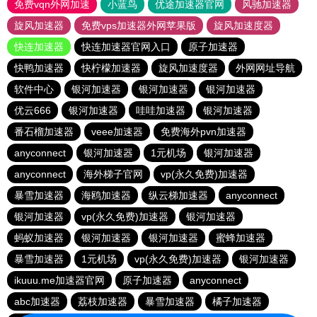
免费vqn外网加速
小蓝鸟
优途加速器官网
风驰加速器
旋风加速器
免费vps加速器外网苹果版
旋风加速度器
快连加速器
快连加速器官网入口
原子加速器
快鸭加速器
快柠檬加速器
旋风加速度器
外网网址导航
软件中心
银河加速器
银河加速器
银河加速器
优云666
银河加速器
哇哇加速器
银河加速器
番石榴加速器
veee加速器
免费海外pvn加速器
anyconnect
银河加速器
1元机场
银河加速器
anyconnect
海外梯子官网
vp(永久免费)加速器
暴雪加速器
海鸥加速器
纵云梯加速器
anyconnect
银河加速器
vp(永久免费)加速器
银河加速器
蚂蚁加速器
银河加速器
银河加速器
蜜蜂加速器
暴雪加速器
1元机场
vp(永久免费)加速器
银河加速器
ikuuu.me加速器官网
原子加速器
anyconnect
abc加速器
荔枝加速器
暴雪加速器
橘子加速器