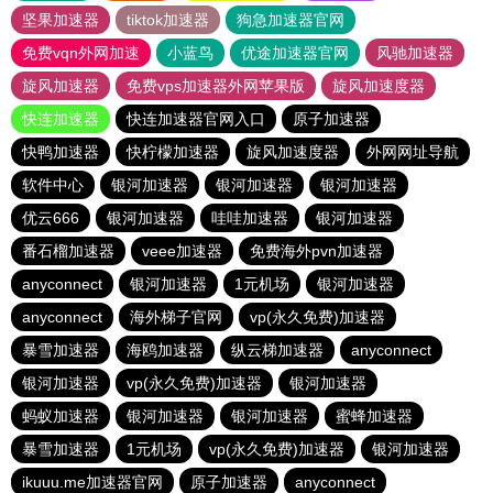
坚果加速器
tiktok加速器
狗急加速器官网
免费vqn外网加速
小蓝鸟
优途加速器官网
风驰加速器
旋风加速器
免费vps加速器外网苹果版
旋风加速度器
快连加速器
快连加速器官网入口
原子加速器
快鸭加速器
快柠檬加速器
旋风加速度器
外网网址导航
软件中心
银河加速器
银河加速器
银河加速器
优云666
银河加速器
哇哇加速器
银河加速器
番石榴加速器
veee加速器
免费海外pvn加速器
anyconnect
银河加速器
1元机场
银河加速器
anyconnect
海外梯子官网
vp(永久免费)加速器
暴雪加速器
海鸥加速器
纵云梯加速器
anyconnect
银河加速器
vp(永久免费)加速器
银河加速器
蚂蚁加速器
银河加速器
银河加速器
蜜蜂加速器
暴雪加速器
1元机场
vp(永久免费)加速器
银河加速器
ikuuu.me加速器官网
原子加速器
anyconnect