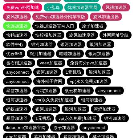
免费vqn外网加速
小蓝鸟
优途加速器官网
风驰加速器
旋风加速器
免费vps加速器外网苹果版
旋风加速度器
快连加速器
快连加速器官网入口
原子加速器
快鸭加速器
快柠檬加速器
旋风加速度器
外网网址导航
软件中心
银河加速器
银河加速器
银河加速器
优云666
银河加速器
哇哇加速器
银河加速器
番石榴加速器
veee加速器
免费海外pvn加速器
anyconnect
银河加速器
1元机场
银河加速器
anyconnect
海外梯子官网
vp(永久免费)加速器
暴雪加速器
海鸥加速器
纵云梯加速器
anyconnect
银河加速器
vp(永久免费)加速器
银河加速器
蚂蚁加速器
银河加速器
银河加速器
蜜蜂加速器
暴雪加速器
1元机场
vp(永久免费)加速器
银河加速器
ikuuu.me加速器官网
原子加速器
anyconnect
abc加速器
荔枝加速器
暴雪加速器
橘子加速器