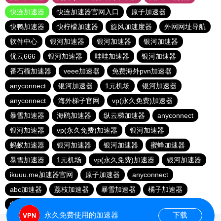
快连加速器
快连加速器官网入口
原子加速器
快鸭加速器
快柠檬加速器
旋风加速度器
外网网址导航
软件中心
银河加速器
银河加速器
银河加速器
优云666
银河加速器
哇哇加速器
银河加速器
番石榴加速器
veee加速器
免费海外pvn加速器
anyconnect
银河加速器
1元机场
银河加速器
anyconnect
海外梯子官网
vp(永久免费)加速器
暴雪加速器
海鸥加速器
纵云梯加速器
anyconnect
银河加速器
vp(永久免费)加速器
银河加速器
蚂蚁加速器
银河加速器
银河加速器
蜜蜂加速器
暴雪加速器
1元机场
vp(永久免费)加速器
银河加速器
ikuuu.me加速器官网
原子加速器
anyconnect
abc加速器
荔枝加速器
暴雪加速器
橘子加速器
白鲸加速器
暴雪加速器
永久免费使用的加速器
下载