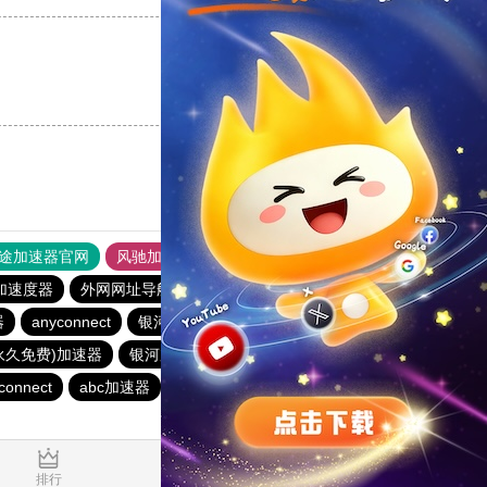
支持
[0]
反对
[0]
途加速器官网
风驰加速器
旋风加速器
加速度器
外网网址导航
软件中心
银河加速器
器
anyconnect
银河加速器
1元机场
银河加速器
(永久免费)加速器
银河加速器
蚂蚁加速器
银河加速器
connect
abc加速器
荔枝加速器
暴雪加速器
橘子加速器
1.558157s
排行
推荐