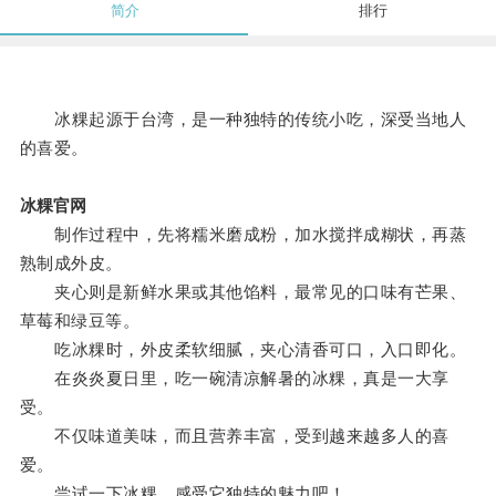
简介
排行
冰粿起源于台湾，是一种独特的传统小吃，深受当地人
的喜爱。
冰粿官网
制作过程中，先将糯米磨成粉，加水搅拌成糊状，再蒸
熟制成外皮。
夹心则是新鲜水果或其他馅料，最常见的口味有芒果、
草莓和绿豆等。
吃冰粿时，外皮柔软细腻，夹心清香可口，入口即化。
在炎炎夏日里，吃一碗清凉解暑的冰粿，真是一大享
受。
不仅味道美味，而且营养丰富，受到越来越多人的喜
爱。
尝试一下冰粿，感受它独特的魅力吧！。