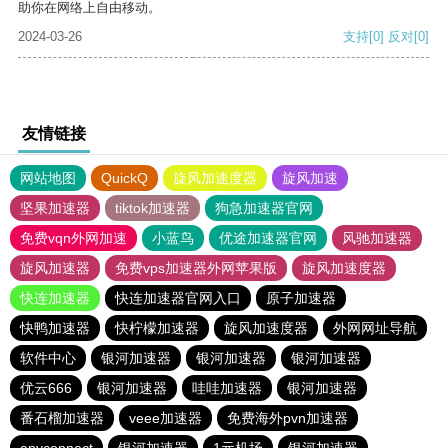
助你在网络上自由移动。
2024-03-26
支持
[0]
反对
[0]
友情链接
网站地图
QuickQ
旋风加速度器
旋风加速
坚果加速器
tiktok加速器
狗急加速器官网
免费vqn外网加速
小蓝鸟
优途加速器官网
风驰加速器
旋风加速器
免费vps加速器外网苹果版
旋风加速度器
快连加速器
快连加速器官网入口
原子加速器
快鸭加速器
快柠檬加速器
旋风加速度器
外网网址导航
软件中心
银河加速器
银河加速器
银河加速器
优云666
银河加速器
哇哇加速器
银河加速器
番石榴加速器
veee加速器
免费海外pvn加速器